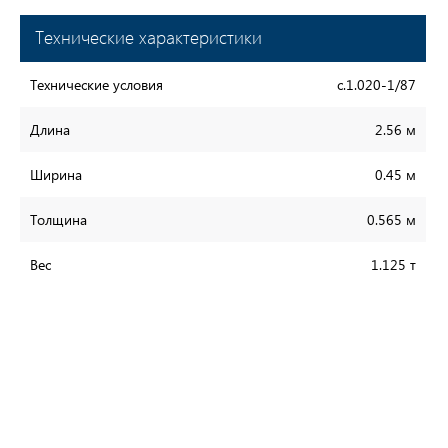
Технические характеристики
Технические условия
с.1.020-1/87
Длина
2.56 м
Ширина
0.45 м
Толщина
0.565 м
Вес
1.125 т