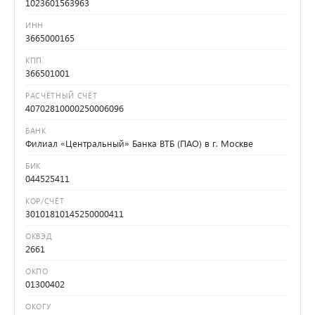
1023601563963
ИНН
3665000165
КПП
366501001
РАСЧЁТНЫЙ СЧЁТ
40702810000250006096
БАНК
Филиал «Центральный» Банка ВТБ (ПАО) в г. Москве
БИК
044525411
КОР/СЧЁТ
30101810145250000411
ОКВЭД
2661
ОКПО
01300402
ОКОГУ