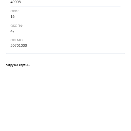
49008
ОКФС
16
ОКОПФ
47
ОКТМО
20701000
загрузка карты...