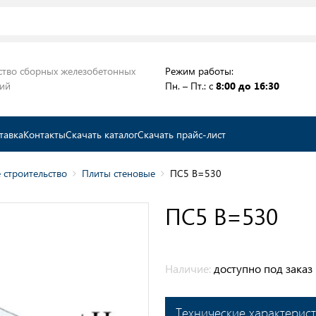
ство сборных железобетонных
Режим работы:
ций
Пн. – Пт.: с
8:00 до 16:30
тавка
Контакты
Скачать каталог
Скачать прайс-лист
 строительство
Плиты стеновые
ПС5 В=530
ПС5 В=530
Наличие:
доступно под заказ
Технические характерис