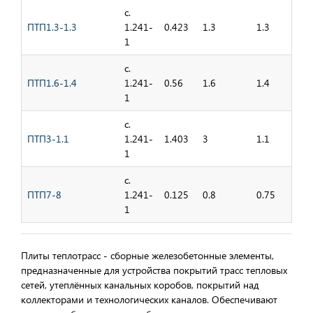
с.
ПТП1.3-1.3
1.241-
0.423
1.3
1.3
1
с.
ПТП1.6-1.4
1.241-
0.56
1.6
1.4
1
с.
ПТП3-1.1
1.241-
1.403
3
1.1
1
с.
ПТП7-8
1.241-
0.125
0.8
0.75
1
Плиты теплотрасс - сборные железобетонные элементы,
предназначенные для устройства покрытий трасс тепловых
сетей, утеплённых канальных коробов, покрытий над
коллекторами и технологических каналов. Обеспечивают