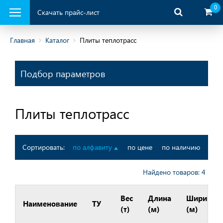
0
Скачать прайс-лист
Главная
Каталог
Плиты теплотрасс
ая продукция
Подбор параметров
Плиты теплотрасс
Сортировать:
по алфавиту
по цене
по наличию
Найдено товаров: 4
Вес
Длина
Ширина
Наименование
ТУ
(т)
(м)
(м)