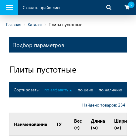
0
Скачать прайс-лист
Главная
Каталог
Плиты пустотные
ая продукция
Подбор параметров
Плиты пустотные
Сортировать:
по алфавиту
по цене
по наличию
Найдено товаров: 234
Вес
Длина
Ширина
Наименование
ТУ
(т)
(м)
(м)